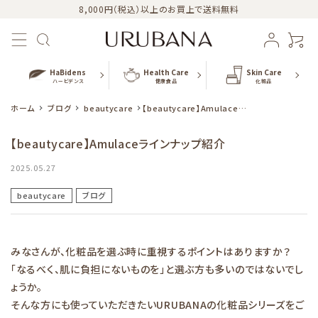
8,000円（税込）以上のお買上で送料無料
HaBidens
Health Care
Skin Care
ハービデンス
健康食品
化粧品
ホーム
ブログ
beautycare
【beautycare】Amulaceラ
インナップ紹介
【beautycare】Amulaceラインナップ紹介
おすすめ商品
2025.05.27
beautycare
ブログ
新商品
カテゴリー
みなさんが、化粧品を選ぶ時に重視するポイントはありますか？
「なるべく、肌に負担にないものを」と選ぶ方も多いのではないでし
シリーズ
ょうか。
そんな方にも使っていただきたいURUBANAの化粧品シリーズをご
URUBANAブログ