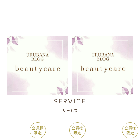
【beautycare】肌質別！おす
【beauty care】大気汚染物質
すめアイテム～乾燥肌編～
がお肌に与える影響？
2025.09.04
2025.05.29
beautycare
ブログ
beautycare
ブログ
SERVICE
サービス
会員様
会員様
会員様
限定
限定
限定