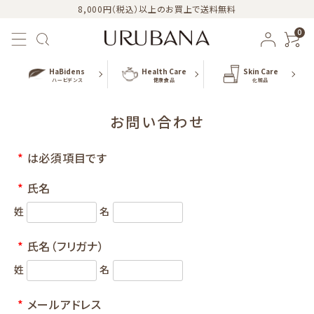
8,000円（税込）以上のお買上で送料無料
0
HaBidens
Health Care
Skin Care
ハービデンス
健康食品
化粧品
お問い合わせ
*
は必須項目です
おすすめ商品
*
氏名
新商品
姓
名
カテゴリー
*
氏名（フリガナ）
姓
名
シリーズ
*
メールアドレス
URUBANAブログ