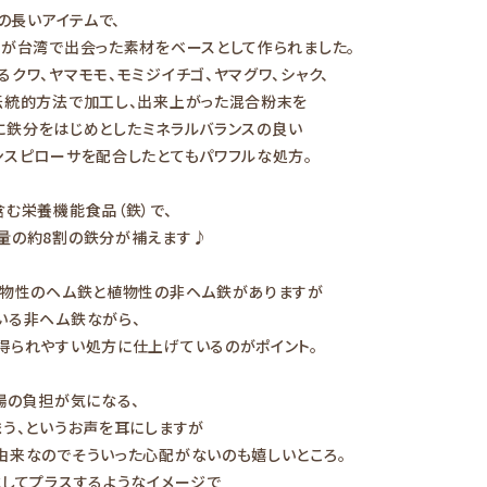
の長いアイテムで、
者が台湾で出会った素材をベースとして作られました。
クワ、ヤマモモ、モミジイチゴ、ヤマグワ、シャク、
伝統的方法で加工し、出来上がった混合粉末を
そこに鉄分をはじめとしたミネラルバランスの良い
ンスピローサを配合したとてもパワフルな処方。
む栄養機能食品（鉄）で、
量の約8割の鉄分が補えます♪
動物性のヘム鉄と植物性の非ヘム鉄がありますが
いる非ヘム鉄ながら、
得られやすい処方に仕上げているのがポイント。
腸の負担が気になる、
う、というお声を耳にしますが
由来なのでそういった心配がないのも嬉しいところ。
としてプラスするようなイメージで