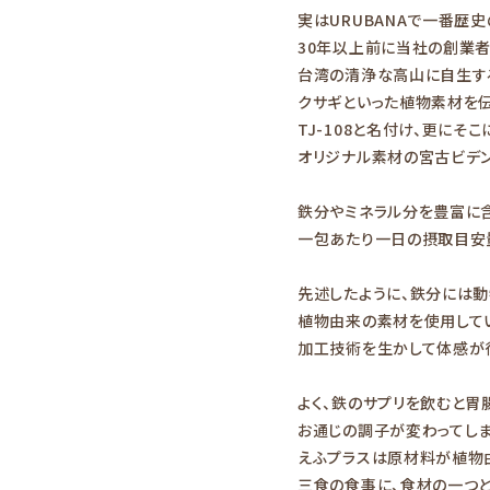
実はURUBANAで一番歴史
30年以上前に当社の創業
台湾の清浄な高山に自生する
クサギといった植物素材を
TJ-108と名付け、更に
オリジナル素材の宮古ビデ
鉄分やミネラル分を豊富に含
一包あたり一日の摂取目安
先述したように、鉄分には
植物由来の素材を使用して
加工技術を生かして体感が
よく、鉄のサプリを飲むと胃
お通じの調子が変わってしま
えふプラスは原材料が植物
三食の食事に、食材の一つ