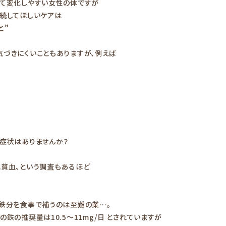
って変化しやすい女性の体ですが
継続してほしいケアは
と”
気づきにくいこともありますが、例えば
る症状はありませんか？
れ貧血、という調査もあるほど
な鉄分を食事で補うのは至難の業…。
鉄の推奨量は10.5～11mg/日 とされていますが