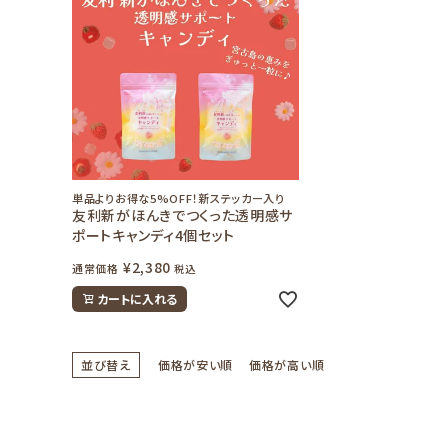
URUBANAブログ
お知らせ
単品よりお得な5%OFF！新ステッカー入り
友利新がほんきでつくった透明感サ
ポートキャンディ4個セット
¥
2,380
通常価格
税込
カートに入れる
並び替え
価格が安い順
価格が高い順