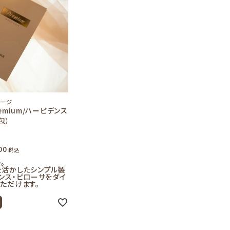
ャージ
premium/ハービデンス
包）
00
税込
。
を活かしたシンプル製
ンス・ピローサをダイ
ただけます。