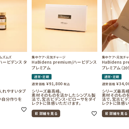
ムズムズ
集中ケア・元気チャージ
集中ケア・元気チ
t/ハービデンス タ
HaBidens premium/ハービデンス
HaBidens 
プレミアム
プレミアム（20
通常・定期
通常・定期
¥
91,800
¥
34,0
通常価格
通常価格
税込
入れやすいタブ
シリーズ最高峰。
シリーズ最高峰
素材そのものを活かしたシンプル製
素材そのもの
い自分作りを
法で、宮古ビデンス・ピローサをダイ
法で、宮古ビデ
レクトに体感いただけます。
レクトに体感い
詳細を見る
詳細を見る