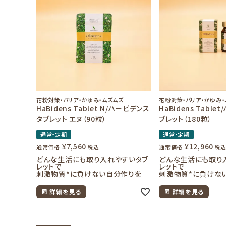
URUBANAブログ
お知らせ
花粉対策・バリア・かゆみ・ムズムズ
花粉対策・バリア・かゆみ・
HaBidens Tablet N/ハービデンス
HaBidens Table
タブレット エヌ（90粒）
ブレット（180粒）
通常・定期
通常・定期
¥
7,560
¥
12,960
通常価格
通常価格
税込
税込
どんな生活にも取り入れやすいタブ
どんな生活にも取り
レットで
レットで
刺激物質*に負けない自分作りを
刺激物質*に負けな
詳細を見る
詳細を見る