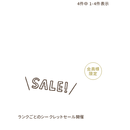
4
件中
1
-
4
件表示
会員様
限定
ランクごとの
シークレットセール
開催