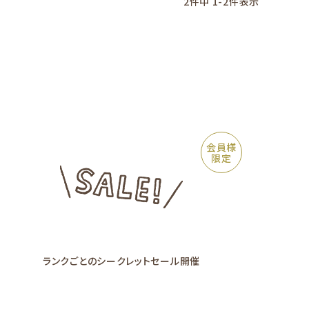
2
件中
1
-
2
件表示
会員様
限定
ランクごとの
シークレットセール
開催