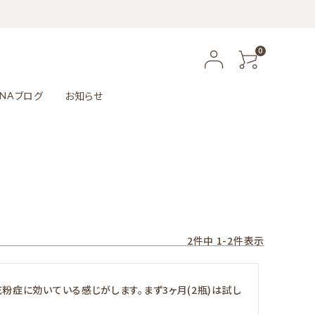
0
ブログ
お知らせ
NA
2
件中
1
-
2
件表示
粉症に効いている感じがします。まず3ヶ月(2瓶)は試し