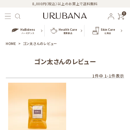
8,000円（税込）以上のお買上で送料無料
0
HaBidens
Health Care
Skin Care
ハービデンス
健康食品
化粧品
HOME
ゴン太さんのレビュー
ゴン太さんのレビュー
おすすめ商品
1
件中
1
-
1
件表示
新商品
カテゴリー
シリーズ
URUBANAブログ