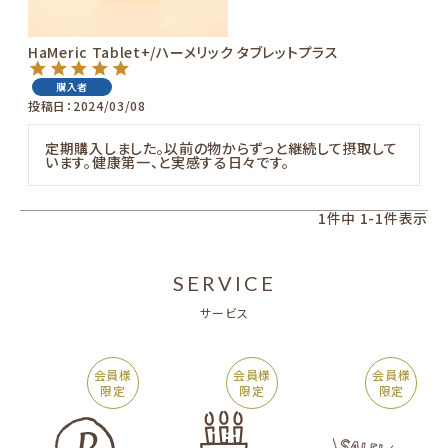
お知らせ
HaMeric Tablet+/ハーメリック タブレットプラス
購入者
投稿日
2024/03/08
定期購入しました。以前の物からずっと継続して摂取して
います。健康第一、と実感する日々です。
1
件中
1
-
1
件表示
SERVICE
サービス
会員様
会員様
会員様
限定
限定
限定