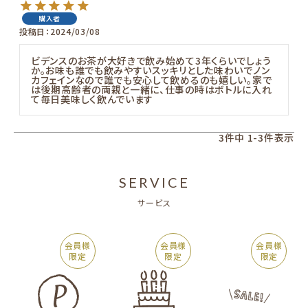
購入者
投稿日
2024/03/08
ビデンスのお茶が大好きで飲み始めて3年くらいでしょう
か。お味も誰でも飲みやすいスッキリとした味わいでノン
カフェインなので誰でも安心して飲めるのも嬉しい。家で
は後期高齢者の両親と一緒に、仕事の時はボトルに入れ
て毎日美味しく飲んでいます
3
件中
1
-
3
件表示
SERVICE
サービス
会員様
会員様
会員様
限定
限定
限定