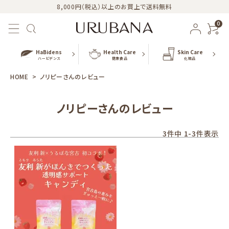
8,000円（税込）以上のお買上で送料無料
0
HaBidens
Health Care
Skin Care
ハービデンス
健康食品
化粧品
HOME
ノリピーさんのレビュー
ノリピーさんのレビュー
おすすめ商品
3
件中
1
-
3
件表示
新商品
カテゴリー
シリーズ
URUBANAブログ