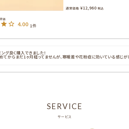
¥
12,960
通常価格
税込
4.00
1
ミング良く購入できました！

めてからまだ1ヶ月経ってませんが、寒暖差や花粉症に効いている感じがし
SERVICE
サービス