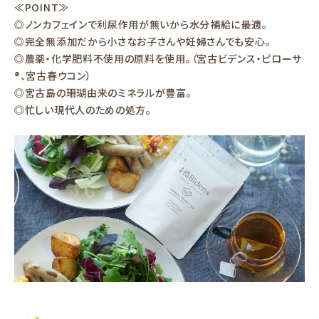
≪POINT≫
◎ノンカフェインで利尿作用が無いから水分補給に最適。
◎完全無添加だから小さなお子さんや妊婦さんでも安心。
◎農薬・化学肥料不使用の原料を使用。（宮古ビデンス・ピローサ
®、宮古春ウコン）
◎宮古島の珊瑚由来のミネラルが豊富。
◎忙しい現代人のための処方。