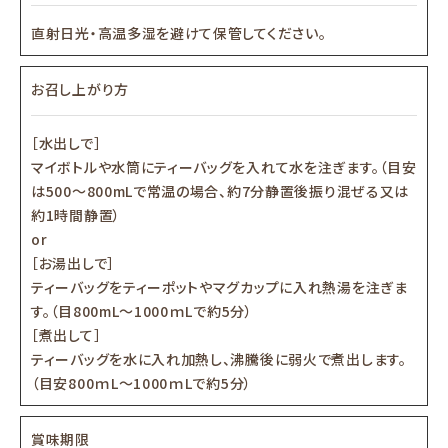
直射日光・高温多湿を避けて保管してください。
お召し上がり方
［水出しで］
マイボトルや水筒にティーバッグを入れて水を注ぎます。（目安
は500～800mLで常温の場合、約7分静置後振り混ぜる又は
約1時間静置）
or
［お湯出しで］
ティーバッグをティーポットやマグカップに入れ熱湯を注ぎま
す。（目800mL～1000ｍLで約5分）
［煮出して］
ティーバッグを水に入れ加熱し、沸騰後に弱火で煮出します。
（目安800ｍL～1000ｍLで約5分）
賞味期限