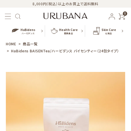
8,000円（税込）以上のお買上で送料無料
0
HaBidens
Health Care
Skin Care
ハービデンス
健康食品
化粧品
HOME
商品一覧
HaBidens BAISENTea/ハービデンス バイセンティー（24包タイプ）
おすすめ商品
新商品
カテゴリー
シリーズ
URUBANAブログ